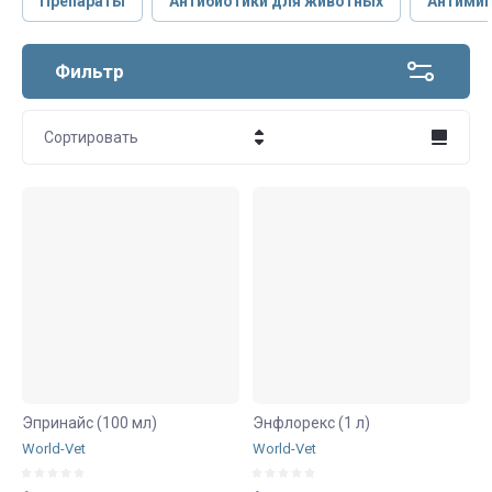
Препараты
Антибиотики для животных
Антими
Фильтр
Сортировать
Цена - убывание
Цена - возрастание
Название - Я-А
Название - А-Я
Эпринайс (100 мл)
Энфлорекс (1 л)
World-Vet
World-Vet