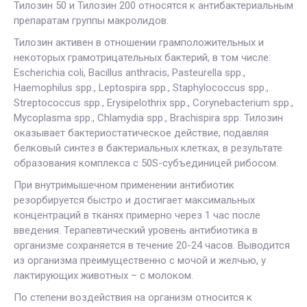
Тилозин 50 и Тилозин 200 относятся к антибактериальным
препаратам группы макролидов.
Тилозин активен в отношении грамположительных и
некоторых грамотрицательных бактерий, в том числе:
Escherichia coli, Bacillus anthracis, Pasteurella spp.,
Haemophilus spp., Leptospira spp., Staphylococcus spp.,
Streptococcus spp., Erysipelothrix spp., Corynebacterium spp.,
Mycoplasma spp., Chlamydia spp., Brachispira spp. Тилозин
оказывает бактериостатическое действие, подавляя
белковый синтез в бактериальных клетках, в результате
образования комплекса с 50S-субъединицей рибосом.
При внутримышечном применении антибиотик
резорбируется быстро и достигает максимальных
концентраций в тканях примерно через 1 час после
введения. Терапевтический уровень антибиотика в
организме сохраняется в течение 20-24 часов. Выводится
из организма преимущественно с мочой и желчью, у
лактирующих животных – с молоком.
По степени воздействия на организм относится к