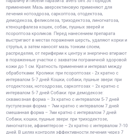
параличу и гибели паразита. avers oint 30 Порядок
применения: Мазь аверсектиновую применяют для
лечения нотоэдроза, саркоптоза, отодектоза,
демодекоза, феликолеза, триходектоза, линогнатоза,
ктеноцефалеза кошек, собак, пушных зверей и
псороптоза кроликов. Перед нанесением препарата
выстригают в местах поражения шерсть, удаляют корки и
струпья, а затем наносят мазь тонким слоем,
распределяя, от периферии к центру и энергично втирают
в пораженные участки с захватом пограничной здоровой
кожи до 1 см. Кратность применения и интервал между
обработками: Кролики: при псороптозах - 2х кратно с
интервалом 5-7 дней Кошки, собаки, пушные звери: при
отодектозах, нотоэдрозах, саркоптозах – 2х кратно с
интервалом 5-7 дней Собаки: при демодекозе:
сквамозная форма – 3х кратно с интервалом 5-7 дней
пустулезная форма – 7ми кратно с интервалом 7 дней
смешанная форма – 7ми кратно с интервалом 7 дней
Собаки, кошки, пушные звери: при триходектозе,
линогнатозе, афаниптерозе – 2х кратно с интервалом 7-10
дней. В целях контроля эффективности лечения через 7