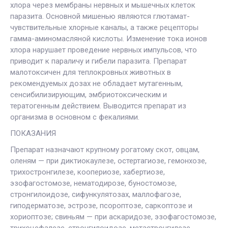
хлора через мембраны нервных и мышечных клеток
паразита. Основной мишенью являются глютамат-
чувствительные хлорные каналы, а также рецепторы
гамма-аминомасляной кислоты. Изменение тока ионов
хлора нарушает проведение нервных импульсов, что
приводит к параличу и гибели паразита. Препарат
малотоксичен для теплокровных животных в
рекомендуемых дозах не обладает мутагенным,
сенсибилизирующим, эмбриотоксическим и
тератогенным действием. Выводится препарат из
организма в основном с фекалиями.
ПОКАЗАНИЯ
Препарат назначают крупному рогатому скот, овцам,
оленям — при диктиокаулезе, остертагиозе, гемонхозе,
трихостронгилезе, коопериозе, хабертиозе,
эзофагостомозе, нематодирозе, буностомозе,
стронгилоидозе, сифункулятозах, маллофагозе,
гиподерматозе, эстрозе, псороптозе, саркоптозе и
хориоптозе; свиньям — при аскаридозе, эзофагостомозе,
трихоцефалезе, стронгилоидозе, метастронгилезе,