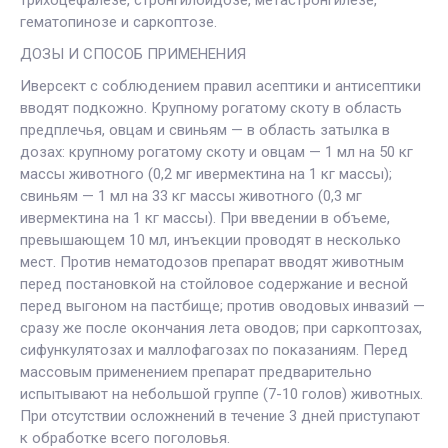
гематопинозе и саркоптозе.
ДОЗЫ И СПОСОБ ПРИМЕНЕНИЯ
Иверсект с соблюдением правил асептики и антисептики
вводят подкожно. Крупному рогатому скоту в область
предплечья, овцам и свиньям — в область затылка в
дозах: крупному рогатому скоту и овцам — 1 мл на 50 кг
массы животного (0,2 мг ивермектина на 1 кг массы);
свиньям — 1 мл на 33 кг массы животного (0,3 мг
ивермектина на 1 кг массы). При введении в объеме,
превышающем 10 мл, инъекции проводят в несколько
мест. Против нематодозов препарат вводят животным
перед постановкой на стойловое содержание и весной
перед выгоном на пастбище; против оводовых инвазий —
сразу же после окончания лета оводов; при саркоптозах,
сифункулятозах и маллофагозах по показаниям. Перед
массовым применением препарат предварительно
испытывают на небольшой группе (7-10 голов) животных.
При отсутствии осложнений в течение 3 дней приступают
к обработке всего поголовья.