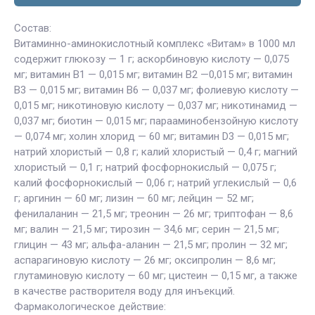
Состав:
Витаминно-аминокислотный комплекс «Витам» в 1000 мл
содержит глюкозу — 1 г; аскорбиновую кислоту — 0,075
мг; витамин В1 — 0,015 мг; витамин В2 —0,015 мг; витамин
В3 — 0,015 мг; витамин В6 — 0,037 мг; фолиевую кислоту —
0,015 мг; никотиновую кислоту — 0,037 мг; никотинамид —
0,037 мг; биотин — 0,015 мг; парааминобензойную кислоту
— 0,074 мг; холин хлорид — 60 мг; витамин D3 — 0,015 мг;
натрий хлористый — 0,8 г; калий хлористый — 0,4 г; магний
хлористый — 0,1 г; натрий фосфорнокислый — 0,075 г;
калий фосфорнокислый — 0,06 г; натрий углекислый — 0,6
г; аргинин — 60 мг; лизин — 60 мг; лейцин — 52 мг;
фенилаланин — 21,5 мг; треонин — 26 мг; триптофан — 8,6
мг; валин — 21,5 мг; тирозин — 34,6 мг; серин — 21,5 мг;
глицин — 43 мг; альфа-аланин — 21,5 мг; пролин — 32 мг;
аспарагиновую кислоту — 26 мг; оксипролин — 8,6 мг;
глутаминовую кислоту — 60 мг; цистеин — 0,15 мг, а также
в качестве растворителя воду для инъекций.
Фармакологическое действие: