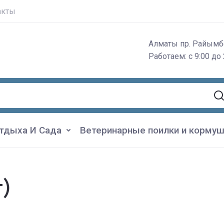
акты
Алматы пр. Райымб
Работаем: с 9:00 до 
тдыха И Сада
Ветеринарные поилки и кормуш
г)