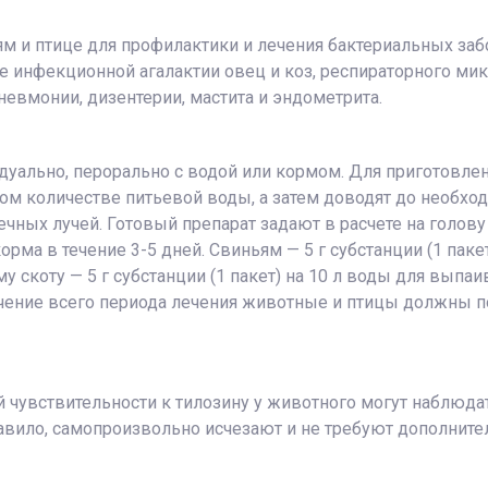
ям и птице для профилактики и лечения бактериальных з
е инфекционной агалактии овец и коз, респираторного мик
невмонии, дизентерии, мастита и эндометрита.
уально, перорально с водой или кормом. Для приготовлен
м количестве питьевой воды, а затем доводят до необход
ных лучей. Готовый препарат задают в расчете на голову в 
рма в течение 3-5 дней. Свиньям — 5 г субстанции (1 пакет
у скоту — 5 г субстанции (1 пакет) на 10 л воды для выпаи
 течение всего периода лечения животные и птицы должны п
чувствительности к тилозину у животного могут наблюдат
авило, самопроизвольно исчезают и не требуют дополните