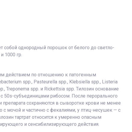
яет собой однородный порошок от белого до светло-
и 1000 гр.
ским действием по отношению к патогенным
cterium spp., Pasteurella spp., Klebsiella spp., Listeria
pp., Treponema spp. и Rickettsia spp. Тилозин основание
я с 50s-субъединицами рибосом. После перорального
и препарата сохраняются в сыворотке крови не менее
с мочой и частично с фекалиями, у птиц-несушек — с
лозин тартрат относится к умеренно опасным
зирующего и сенсибилизирующего действия.