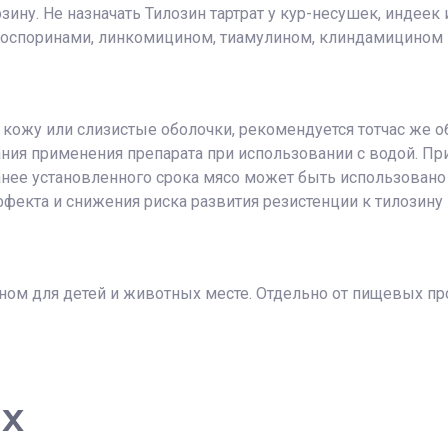
ну. Не назначать Тилозин тартрат у кур-несушек, индеек 
лоспоринами, линкомицином, тиамулином, клиндамицином 
 кожу или слизистые оболочки, рекомендуется тотчас же 
ания применения препарата при использовании с водой. Пр
анее установленного срока мясо может быть использован
екта и снижения риска развития резистенции к тилозину 
.
ном для детей и животных месте. Отдельно от пищевых про
ах