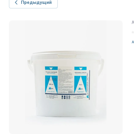
Предыдущий
А
A