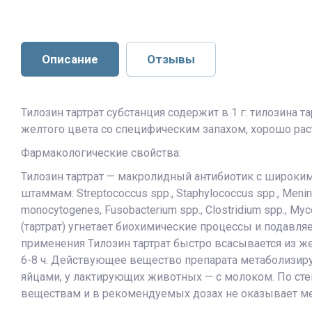
Описание
Отзывы
Тилозин тартрат субстанция содержит в 1 г: тилозина 
желтого цвета со специфическим запахом, хорошо раст
Фармакологические свойства:
Тилозин тартрат — макролидный антибиотик с широким
штаммам: Streptococcus spp., Staphylococcus spp., Meningoco
monocytogenes, Fusobacterium spp., Clostridium spp., Myc
(тартрат) угнетает биохимические процессы и подавл
применения Тилозин тартрат быстро всасывается из ж
6-8 ч. Действующее вещество препарата метаболизиру
яйцами, у лактирующих животных — с молоком. По сте
веществам и в рекомендуемых дозах не оказывает м