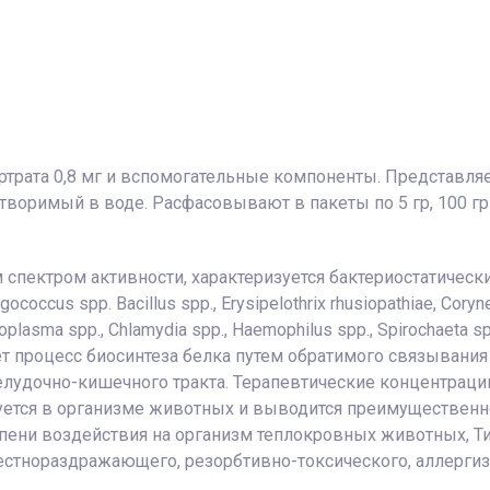
тартрата 0,8 мг и вспомогательные компоненты. Представл
воримый в воде. Расфасовывают в пакеты по 5 гр, 100 гр 
 спектром активности, характеризуется бактериостатиче
ccus spp. Bacillus spp., Erysipelothrix rhusiopathiae, Coryneba
oplasma spp., Chlamydia spp., Haemophilus spp., Spirochaeta s
яет процесс биосинтеза белка путем обратимого связывани
елудочно-кишечного тракта. Терапевтические концентраци
ется в организме животных и выводится преимущественно 
пени воздействия на организм теплокровных животных, Ти
естнораздражающего, резорбтивно-токсического, аллерги