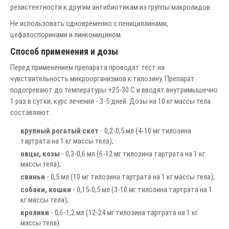
резистентности к другим антибиотикам из группы макролидов.
Не использовать одновременно с пенициллинами,
цефалоспоринами и линкомицином.
Способ применения и дозы
Перед применением препарата проводят тест на
чувствительность микроорганизмов к тилозину. Препарат
подогревают до температуры +25-30 С и вводят внутримышечно
1 раз в сутки, курс лечения - 3-5 дней. Дозы на 10 кг массы тела
составляют:
крупный рогатый скот
- 0,2-0,5 мл (4-10 мг тилозина
тартрата на 1 кг массы тела);
овцы, козы
- 0,3-0,6 мл (6-12 мг тилозина тартрата на 1 кг
массы тела);
свиньи
- 0,5 мл (10 мг тилозина тартрата на 1 кг массы тела);
собаки, кошки
- 0,15-0,5 мл (3-10 мг тилозина тартрата на 1
кг массы тела);
кролики
- 0,6-1,2 мл (12-24 мг тилозина тартрата на 1 кг
массы тела).