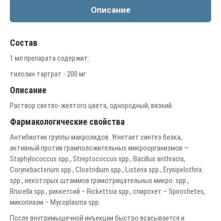
Описание
Состав
1 мл препарата содержит:
тилозин тартрат - 200 мг
Описание
Раствор светло-желтого цвета, однородный, вязкий.
Фармакологические свойства
Антибиотик группы макролидов. Угнетает синтез белка,
активный против грамположительных микроорганизмов —
Staphylococcus spp., Streptococcus spp., Bacillus anthracis,
Corynebacterium spp., Clostridium spp., Listeria spp., Erysipelothrix
spp., некоторых штаммов грамотрицательных микро. spp.,
Brucella spp., риккетсий – Rickettsia spp., спирохет – Spirochetes,
микоплазм – Mycoplasma spp.
После внутримышечной инъекции быстро всасывается и