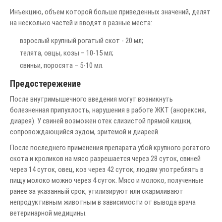
Инъекцию, объем которой больше приведенных значений, делят
на несколько частей и вводят в разные места:
взрослый крупный рогатый скот - 20 мл;
телята, овцы, козы – 10-15 мл;
свиньи, поросята – 5-10 мл.
Предостережение
После внутримышечного введения могут возникнуть
болезненная припухлость, нарушения в работе ЖКТ (анорексия,
диарея). У свиней возможен отек слизистой прямой кишки,
сопровождающийся зудом, эритемой и диареей.
После последнего применения препарата убой крупного рогатого
скота и кроликов на мясо разрешается через 28 суток, свиней
через 14 суток, овец, коз через 42 суток, людям употреблять в
пищу молоко можно через 4 суток. Мясо и молоко, полученные
ранее за указанный срок, утилизируют или скармливают
непродуктивным животным в зависимости от вывода врача
ветеринарной медицины.