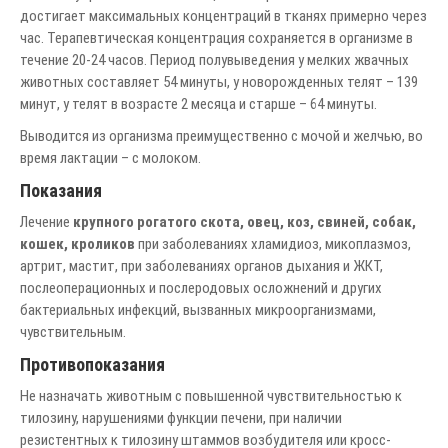
достигает максимальных концентраций в тканях примерно через
час. Терапевтическая концентрация сохраняется в организме в
течение 20-24 часов. Период полувыведения у мелких жвачных
животных составляет 54 минуты, у новорожденных телят – 139
минут, у телят в возрасте 2 месяца и старше – 64 минуты.
Выводится из организма преимущественно с мочой и желчью, во
время лактации – с молоком.
Показания
Лечение
крупного рогатого скота, овец, коз, свиней, собак,
кошек, кроликов
при заболеваниях хламидиоз, микоплазмоз,
артрит, мастит, при заболеваниях органов дыхания и ЖКТ,
послеоперационных и послеродовых осложнений и других
бактериальных инфекций, вызванных микроорганизмами,
чувствительным.
Противопоказания
Не назначать животным с повышенной чувствительностью к
тилозину, нарушениями функции печени, при наличии
резистентных к тилозину штаммов возбудителя или кросс-