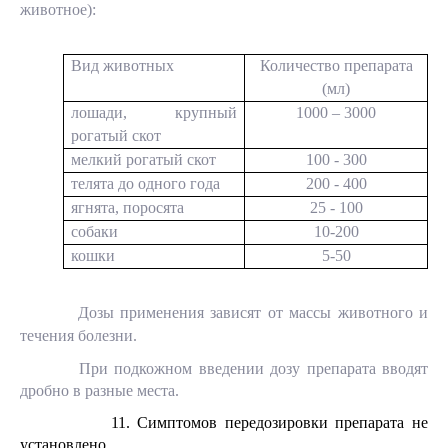
животное):
Вид животных
Количество препарата
(мл)
лошади, крупный
1000 – 3000
рогатый скот
мелкий рогатый скот
100 - 300
телята до одного года
200 - 400
ягнята, поросята
25 - 100
собаки
10-200
кошки
5-50
Дозы применения зависят от массы животного и
течения болезни.
При подкожном введении дозу препарата вводят
дробно в разные места.
11. Симптомов передозировки препарата не
установлено.