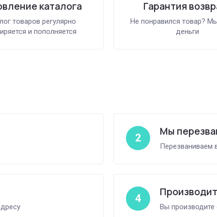
вление каталога
Гарантия возвр
лог товаров регулярно
Не понравился товар? М
иряется и пополняется
деньги
Мы перезва
2
Перезваниваем в
Производит
4
адресу
Вы производите