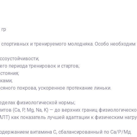
 гр
 спортивных и тренируемого молодняка. Особо необходим в
ссоустойчивости;
го периода тренировок и стартов;
стояния;
зками;
сяного покрова, ускоренное протекание линьки.
еделах физиологической нормы;
ов (Ca, P, Mg, Na, K) — до верхних границ физиологическ
АЛТ) как показатель лучшей адаптации к физическим нагру
держанием витамина С, сбалансированный по Са/Р/Мд.