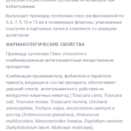
взбалтывании.
Выпускают празицид-суспензию плюс расфасованной по
5, 6, 7, 9, 10 и 15 мл в полимерные флаконы, упакованные
поштучно в картонные пачки в комплекте со шприцем-
дозатором.
ФАРМАКОЛОГИЧЕСКИЕ СВОЙСТВА
Празицид-суспензия Плюс относится к
комбинированным антигельминтным лекарственным
препаратам.
Комбинация празиквантела, фебантела и пирантела
памоата, входящих в состав препарата, обеспечивает
широкий спектр антигельминтного действия на
желудочно-кишечных нематод (
Тохосаra саnis, Toxocara
cati, Тохосаra mistax, Toxascaris leonina, Uncinaria
stenocephala, Trichuris vulpis, Ancylostoma caninum
) и
цестод (
Echinococcus granulosus, Alveococus
multilocularis, Mesocestoides lineatus, Dipylidium caninum,
Diphyllobotrium latum, Multiceps multiceps
),