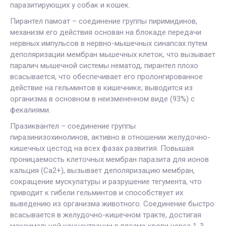
паразитирующих у собак и кошек.
Пирантел памоат – соединение группы пиримидинов,
механизм его действия основан на блокаде передачи
нервных импульсов в нервно-мышечных синапсах путем
деполяризации мембран мышечных клеток, что вызывает
паралич мышечной системы нематод; пирантел плохо
всасывается, что обеспечивает его пролонгированное
действие на гельминтов в кишечнике; выводится из
организма в основном в неизмененном виде (93%) с
фекалиями.
Празиквантел – соединение группы
пиразинизохинолинов, активно в отношении желудочно-
кишечных цестод на всех фазах развития. Повышая
проницаемость клеточных мембран паразита для ионов
кальция (Ca2+), вызывает деполяризацию мембран,
сокращение мускулатуры и разрушение тегумента, что
приводит к гибели гельминтов и способствует их
выведению из организма животного. Соединение быстро
всасывается в желудочно-кишечном тракте, достигая
максимальной концентрации в плазме крови через 1-3