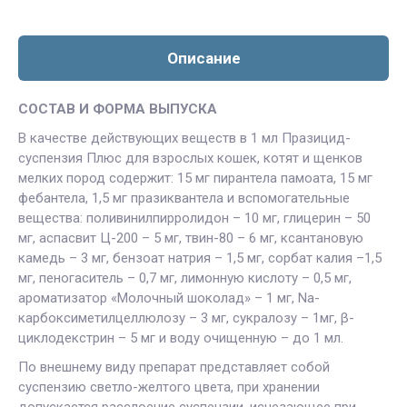
Описание
СОСТАВ И ФОРМА ВЫПУСКА
В качестве действующих веществ в 1 мл Празицид-
суспензия Плюс для взрослых кошек, котят и щенков
мелких пород содержит: 15 мг пирантела памоата, 15 мг
фебантела, 1,5 мг празиквантела и вспомогательные
вещества: поливинилпирролидон – 10 мг, глицерин – 50
мг, аспасвит Ц-200 – 5 мг, твин-80 – 6 мг, ксантановую
камедь – 3 мг, бензоат натрия – 1,5 мг, сорбат калия –1,5
мг, пеногаситель – 0,7 мг, лимонную кислоту – 0,5 мг,
ароматизатор «Молочный шоколад» – 1 мг, Na-
карбоксиметилцеллюлозу – 3 мг, сукралозу – 1мг, β-
циклодекстрин – 5 мг и воду очищенную – до 1 мл.
По внешнему виду препарат представляет собой
суспензию светло-желтого цвета, при хранении
допускается расслоение суспензии, исчезающее при