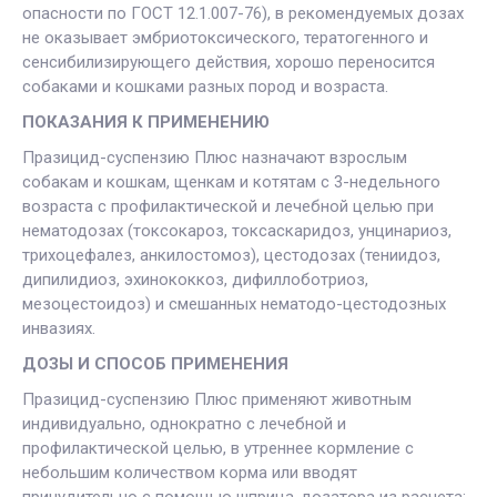
опасности по ГОСТ 12.1.007-76), в рекомендуемых дозах
не оказывает эмбриотоксического, тератогенного и
сенсибилизирующего действия, хорошо переносится
собаками и кошками разных пород и возраста.
ПОКАЗАНИЯ К ПРИМЕНЕНИЮ
Празицид-суспензию Плюс назначают взрослым
собакам и кошкам, щенкам и котятам с 3-недельного
возраста с профилактической и лечебной целью при
нематодозах (токсокароз, токсаскаридоз, унцинариоз,
трихоцефалез, анкилостомоз), цестодозах (тениидоз,
дипилидиоз, эхинококкоз, дифиллоботриоз,
мезоцестоидоз) и смешанных нематодо-цестодозных
инвазиях.
ДОЗЫ И СПОСОБ ПРИМЕНЕНИЯ
Празицид-суспензию Плюс применяют животным
индивидуально, однократно с лечебной и
профилактической целью, в утреннее кормление с
небольшим количеством корма или вводят
принудительно с помощью шприца-дозатора из расчета: