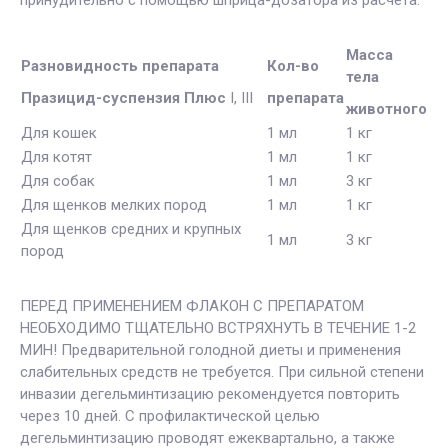
Масса
Разновидность препарата
Кол-во
тела
Празицид-суспензия Плюс
I, III
препарата
животного
Для кошек
1 мл
1 кг
Для котят
1 мл
1 кг
Для собак
1 мл
3 кг
Для щенков мелких пород
1 мл
1 кг
Для щенков средних и крупных
1 мл
3 кг
пород
ПЕРЕД ПРИМЕНЕНИЕМ ФЛАКОН С ПРЕПАРАТОМ
НЕОБХОДИМО ТЩАТЕЛЬНО ВСТРЯХНУТЬ В ТЕЧЕНИЕ 1-2
МИН! Предварительной голодной диеты и применения
слабительных средств не требуется. При сильной степени
инвазии дегельминтизацию рекомендуется повторить
через 10 дней. С профилактической целью
дегельминтизацию проводят ежеквартально, а также