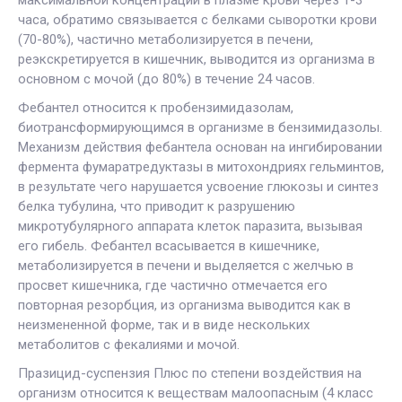
часа, обратимо связывается с белками сыворотки крови
(70-80%), частично метаболизируется в печени,
реэкскретируется в кишечник, выводится из организма в
основном с мочой (до 80%) в течение 24 часов.
Фебантел относится к пробензимидазолам,
биотрансформирующимся в организме в бензимидазолы.
Механизм действия фебантела основан на ингибировании
фермента фумаратредуктазы в митохондриях гельминтов,
в результате чего нарушается усвоение глюкозы и синтез
белка тубулина, что приводит к разрушению
микротубулярного аппарата клеток паразита, вызывая
его гибель. Фебантел всасывается в кишечнике,
метаболизируется в печени и выделяется с желчью в
просвет кишечника, где частично отмечается его
повторная резорбция, из организма выводится как в
неизмененной форме, так и в виде нескольких
метаболитов с фекалиями и мочой.
Празицид-суспензия Плюс по степени воздействия на
организм относится к веществам малоопасным (4 класс