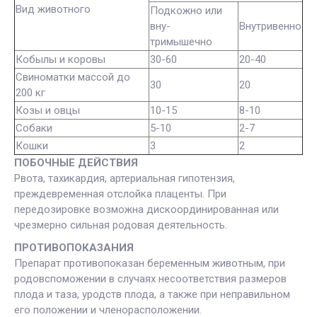
Вид животного
Подкожно или
вну-
Внутривенно
тримышечно
Кобылы и коровы
30-60
20-40
Свиноматки массой до
30
20
200 кг
Козы и овцы
10-15
8-10
Собаки
5-10
2-7
Кошки
3
2
ПОБОЧНЫЕ ДЕЙСТВИЯ
Рвота, тахикардия, артериальная гипотензия,
преждевременная отслойка плаценты. При
передозировке возможна дискоординированная или
чрезмерно сильная родовая деятельность.
ПРОТИВОПОКАЗАНИЯ
Препарат противопоказан беременным животным, при
родовспоможении в случаях несоответствия размеров
плода и таза, уродств плода, а также при неправильном
его положении и членорасположении.