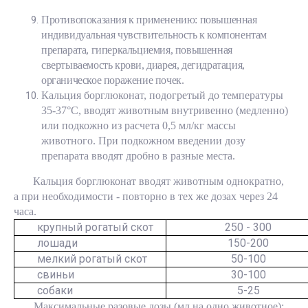
Противопоказания к применению: повышенная
индивидуальная чувствительность к компонентам
препарата, гиперкальциемия, повышенная
свертываемость крови, диарея, дегидратация,
органическое поражение почек.
Кальция борглюконат, подогретый до температуры
35-37°С, вводят животным внутривенно (медленно)
или подкожно из расчета 0,5 мл/кг массы
животного. При подкожном введении дозу
препарата вводят дробно в разные места.
Кальция борглюконат вводят животным однократно,
а при необходимости - повторно в тех же дозах через 24
часа.
крупный рогатый скот
250 - 300
лошади
150-200
мелкий рогатый скот
50-100
свиньи
30-100
собаки
5-25
Максимальные разовые дозы (мл на одно животное):