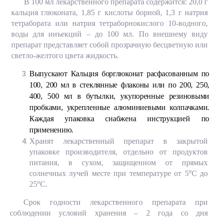
В 100 мл лекарственного препарата содержится: 20,0 г
кальция глюконата, 1,85 г кислоты борной, 1,3 г натрия
тетрабората или натрия тетраборнокислого 10-водного,
воды для инъекций – до 100 мл. По внешнему виду
препарат представляет собой прозрачную бесцветную или
светло-желтого цвета жидкость.
Выпускают Кальция борглюконат расфасованным по
100, 200 мл в стеклянные флаконы или по 200, 250,
400, 500 мл в бутылки, укупоренные резиновыми
пробками, укрепленные алюминиевыми колпачками.
Каждая упаковка снабжена инструкцией по
применению.
Хранят лекарственный препарат в закрытой
упаковке производителя, отдельно от продуктов
питания, в сухом, защищенном от прямых
о
солнечных лучей месте при температуре от 5
С до
о
25
С
.
Срок годности лекарственного препарата при
соблюдении условий хранения – 2 года со дня