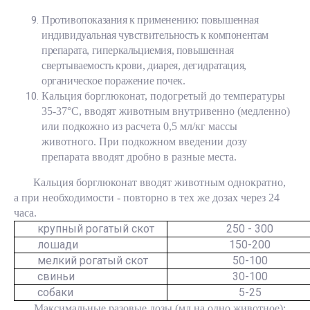
Противопоказания к применению: повышенная
индивидуальная чувствительность к компонентам
препарата, гиперкальциемия, повышенная
свертываемость крови, диарея, дегидратация,
органическое поражение почек.
Кальция борглюконат, подогретый до температуры
35-37°С, вводят животным внутривенно (медленно)
или подкожно из расчета 0,5 мл/кг массы
животного. При подкожном введении дозу
препарата вводят дробно в разные места.
Кальция борглюконат вводят животным однократно,
а при необходимости - повторно в тех же дозах через 24
часа.
крупный рогатый скот
250 - 300
лошади
150-200
мелкий рогатый скот
50-100
свиньи
30-100
собаки
5-25
Максимальные разовые дозы (мл на одно животное):