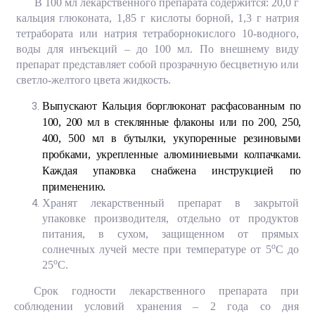
В 100 мл лекарственного препарата содержится: 20,0 г
кальция глюконата, 1,85 г кислоты борной, 1,3 г натрия
тетрабората или натрия тетраборнокислого 10-водного,
воды для инъекций – до 100 мл. По внешнему виду
препарат представляет собой прозрачную бесцветную или
светло-желтого цвета жидкость.
Выпускают Кальция борглюконат расфасованным по
100, 200 мл в стеклянные флаконы или по 200, 250,
400, 500 мл в бутылки, укупоренные резиновыми
пробками, укрепленные алюминиевыми колпачками.
Каждая упаковка снабжена инструкцией по
применению.
Хранят лекарственный препарат в закрытой
упаковке производителя, отдельно от продуктов
питания, в сухом, защищенном от прямых
о
солнечных лучей месте при температуре от 5
С до
о
25
С
.
Срок годности лекарственного препарата при
соблюдении условий хранения – 2 года со дня