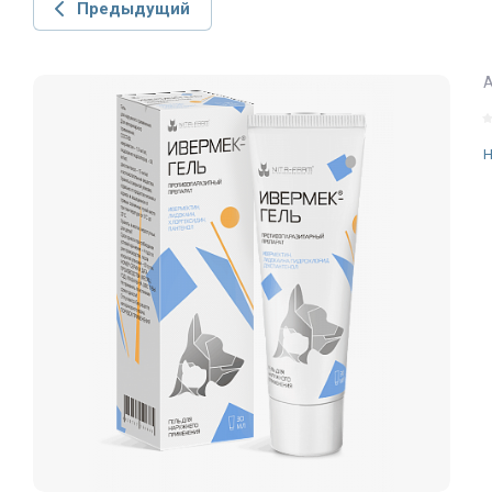
Предыдущий
А
Н