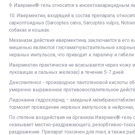
9. Ивермек®-гель относится к инсектоакарицидным л
10. Ивермектин, входящий в состав препарата, относи
саркоптоидных (Sarcoptes canis, Sarcoptes vulpis, Notoe
собаках и кошках.
Механизм действия ивермектина, заключается в его в
мишенью являются глютаматчувствительные хлорные 
нервных импульсов, что приводит к параличу и гибели 
Ивермектин практически не всасывается через кожу и
луковицах и сальных железах) в течение 5-7 дней.
Декспантенол - производное пантотеновой кислоты о
умеренно выраженное противовоспалительное дейст
Лидокаина гидрохлорид – амидный мембраностабилизи
тормозит проведение нервных импульсов в нейронах, а
По степени воздействия на организм Ивермек®-гель о
оказывает местно-раздражающего, резорбтивно-токсич
раздражение. Препарат токсичен для пчел, а также рыб