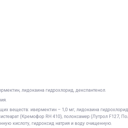
рмектин, лидокаина гидрохлорид, декспантенол.
ия.
х веществ: ивермектин – 1,0 мг, лидокаина гидрохлорид– 
стеарат (Кремофор RH 410), полоксамер (Лутрол F127, По
онную кислоту, гидроксид натрия и воду очищенную.