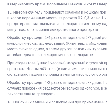
ветеринарного врача. Кормление щенков и котят мате
15. Ивермек®-гель применяют собакам и кошкам при с
и корок пораженные места, из расчета 0,2-0,3 мл на 1
предотвращения слизывания препарата животному над
минут после нанесения лекарственного препарата.
Обработку проводят 2-4 раза с интервалом 5-7 дней 
акарологических исследований. Животных с обширным
места сначала одной, а затем другой половины туло
антибактериальных лекарственных препаратов.
При отодектозе (ушной чесотке) наружный слуховой пр
препарата Ивермек®-гель (в зависимости от массы жи
складывают вдоль пополам и слегка массируют ее ос
Обработку проводят 1-2 раза с интервалом 5-7 дней. 
случаях поражения отодектозом только одного уха. В
лекарственные препараты.
16. Побочных явлений и осложнений при применении 