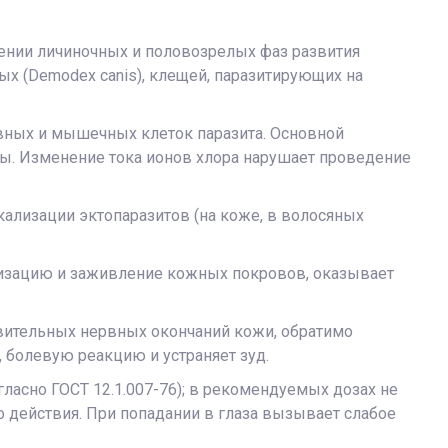
ошении личиночных и половозрелых фаз развития
озных (Demodex canis), клещей, паразитирующих на
рвных и мышечных клеток паразита. Основной
. Изменение тока ионов хлора нарушает проведение
кализации эктопаразитов (на коже, в волосяных
лизацию и заживление кожных покровов, оказывает
вительных нервных окончаний кожи, обратимо
, болевую реакцию и устраняет зуд.
ласно ГОСТ 12.1.007-76); в рекомендуемых дозах не
о действия. При попадании в глаза вызывает слабое