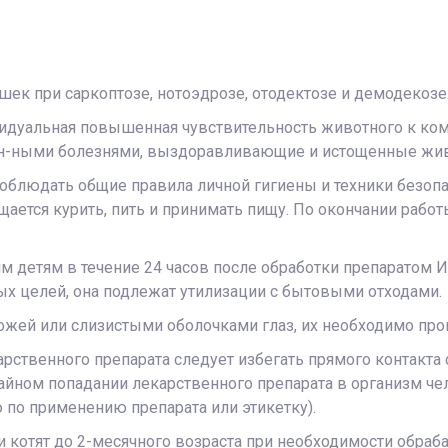
ек при саркоптозе, нотоэдрозе, отодектозе и демодекозе
идуальная повышенная чувствительность животного к комп
он-ными болезнями, выздоравливающие и истощенные жи
соблюдать общие правила личной гигиены и техники безопа
ается курить, пить и принимать пищу. По окончании работ
им детям в течение 24 часов после обработки препаратом 
ых целей, она подлежат утилизации с бытовыми отходами.
кожей или слизистыми оболочками глаз, их необходимо п
рственного препарата следует избегать прямого контакта
чайном попадании лекарственного препарата в организм че
по применению препарата или этикетку).
и котят до 2-месячного возраста при необходимости обра