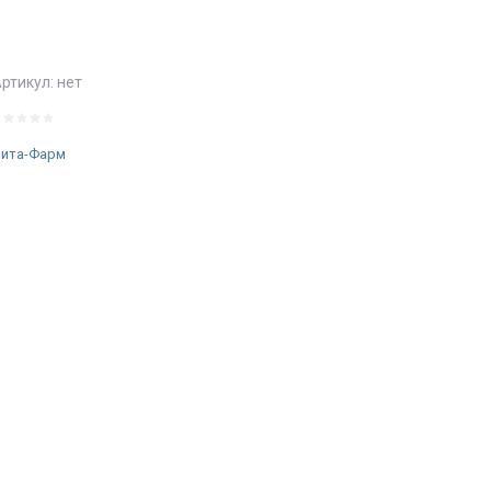
ртикул:
нет
ита-Фарм