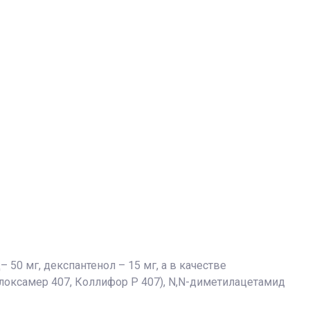
50 мг, декспантенол – 15 мг, а в качестве
локсамер 407, Коллифор Р 407), N,N-диметилацетамид