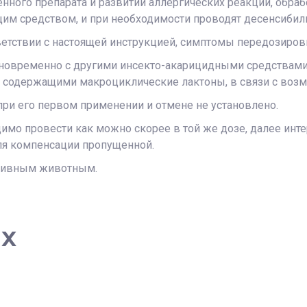
нного препарата и развитии аллергических реакций, обра
им средством, и при необходимости проводят десенсиби
ветствии с настоящей инструкцией, симптомы передозиро
дновременно с другими инсекто-акарицидными средствами 
, содержащими макроциклические лактоны, в связи с во
при его первом применении и отмене не установлено.
одимо провести как можно скорее в той же дозе, далее инт
ля компенсации пропущенной.
ктивным животным.
ах