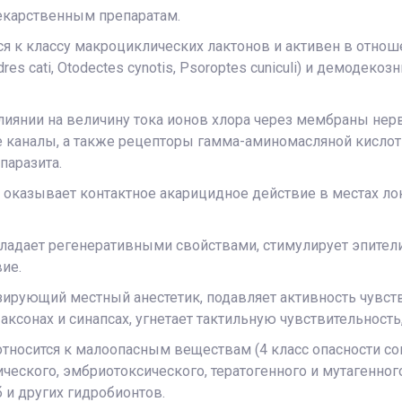
екарственным препаратам.
тся к классу макроциклических лактонов и активен в отн
dres cati, Otodectes cynotis, Psoroptes cuniculi) и демодек
лиянии на величину тока ионов хлора через мембраны не
каналы, а также рецепторы гамма-аминомасляной кислоты
паразита.
 оказывает контактное акарицидное действие в местах ло
бладает регенеративными свойствами, стимулирует эпите
вие.
рующий местный анестетик, подавляет активность чувст
ксонах и синапсах, угнетает тактильную чувствительность
тносится к малоопасным веществам (4 класс опасности сог
еского, эмбриотоксического, тератогенного и мутагенног
 и других гидробионтов.