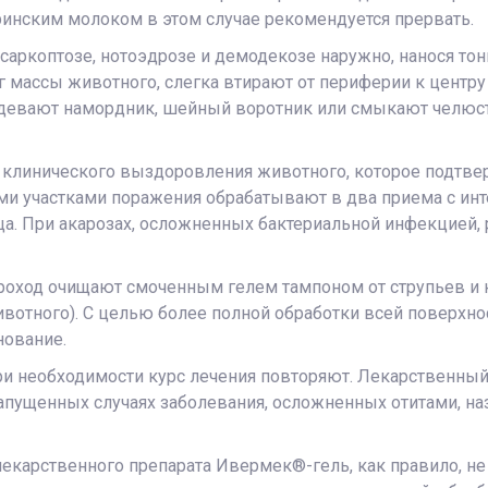
ринским молоком в этом случае рекомендуется прервать.
аркоптозе, нотоэдрозе и демодекозе наружно, нанося то
 кг массы животного, слегка втирают от периферии к центр
евают намордник, шейный воротник или смыкают челюсти
до клинического выздоровления животного, которое подт
и участками поражения обрабатывают в два приема с инт
вища. При акарозах, осложненных бактериальной инфекцие
оход очищают смоченным гелем тампоном от струпьев и ко
вотного). С целью более полной обработки всей поверхно
нование.
При необходимости курс лечения повторяют. Лекарственный 
 запущенных случаях заболевания, осложненных отитами, 
лекарственного препарата Ивермек®-гель, как правило, 