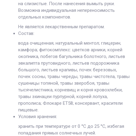
на слизистые. После нанесения вымыть руки.
Возможна индивидуальная непереносимость
отдельных компонентов.
Не является лекарственным препаратом.
Состав:
вода очищенная; натуральный ментол; глицерин;
камфора; фитокомплекс: цветков арники, корней
окопника, побегов багульника болотного, листьев
эвкалипта прутовидного, листьев подорожника
большого, листьев крапивы, почек березовых,
почек сосны, травы череды, травы чистотела, травы
сушеницы топяной, травы зверобоя, травы
тысячелистника, корневищ и корня кровохлебки,
травы эхинацеи пурпурной, корней лопуха,
прополиса; Флокаре ЕТ58; консервант, красители
пищевые.
Условия хранения:
хранить при температуре от 0 °С до 25 °С, избегая
попадания прямых солнечных лучей.