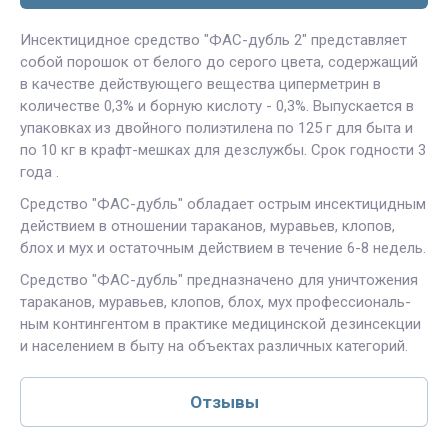
Инсектицидное средство "ФАС-дубль 2" представляет
собой порошок от белого до серого цвета, содержащий
в качестве действующего вещества циперметрин в
количе­стве 0,3% и борную кислоту - 0,3%. Выпускается в
упаков­ках из двойного полиэтилена по 125 г для быта и
по 10 кг в крафт-мешках для дезслужбы. Срок годности 3
года .
Средство "ФАС-дубль" обладает острым инсектицид­ным
действием в отношении тараканов, муравьев, клопов,
блох и мух и остаточным действием в течение 6-8 недель.
Средство "ФАС-дубль" предназначено для уничтоже­ния
тараканов, муравьев, клопов, блох, мух профессиональ­
ным контингентом в практике медицинской дезинсекции
и на­селением в быту на объектах различных категорий.
Отзывы