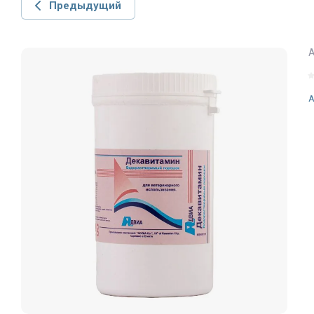
Предыдущий
А
A