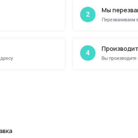
Мы перезва
2
Перезваниваем в
Производит
4
адресу
Вы производите
авка