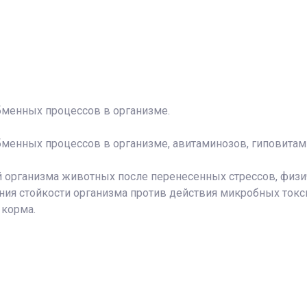
бменных процессов в организме.
менных процессов в организме, авитаминозов, гиповитам
рганизма животных после перенесенных стрессов, физиче
я стойкости организма против действия микробных токси
 корма.