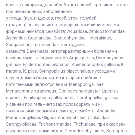
инсекто-акарицидная обработка свиней, кроликов, птицы
при инвазионных заболеваниях:
у птицы (кур, индюков, гусей, уток, голубей,
страусов) вызванных половозрелыми и личиночными
формами нематод семейств: Acuaridae, Amidostomatidae,
Ascaridae, Capillariidae, Dioctophymidae, Heterakidae,
Sungamidae, Tetrameridae; цестодами
семейств Davaineata; эктопаразитарными болезнями
вызванными: клещами видов Argas persis, Dermanyssus
gallinae, Epidermoptes bilobatus, Knemidocoptes gallinae, K.
mutans, K. pilae, Syringophilus bipectinalus; пухоедами,
перьеедами и блохами, из которых наиболее
патогенными являются виды: Menopon gallinae,
Menacanthus stramineus, Goniodes hologaster, Lipeurus
caponis, Echilnophaga gallinacean , Ceratophyllus gallina;
у свиней при гельминтозах половозрелыми и
личиночными формами нематод семейств: Ascaridae,
Metastrongylidae, Oligacanthohynchidae, Ollulanidae,
Strongyloididae, Trichonematidae, Trichuridae; при акарозах
вызванных клещами видов Demodex phylloides, Sarcoptes