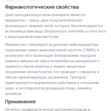
Фармакологические свойства
Действующим веществом препарата является
ивермектин – смесь двух полусинтетических
производных авермектинов, которые биосинтезируются
актиномицетами вида Streptomyces avermitilis и относятся
к макроциклическим лактонам.
Ивермектин стимулирует выделение нейромедиатора
торможения гамма-аминомасляной кислоты (ГАМК), в
результате чего происходит блокирование передачи
нервных импульсов через интернейроны вентрального
нервного ствола нематод и нервно-мышечные
соединения членистоногих, что приводит к параличу и
гибели паразитирующих организмов. Препарат
характеризуется выраженным действием в отношении
эндо- и эктопаразитов домашней птицы, свиней и
кроликов.
Применение
Лечебно-профилактическая дегельминтизация и