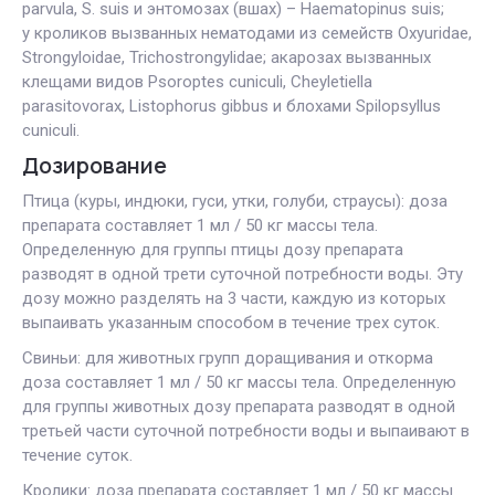
parvula, S. suis и энтомозах (вшах) – Haematopinus suis;
у кроликов вызванных нематодами из семейств Oxyuridae,
Strongyloidae, Trichostrongylidae; акарозах вызванных
клещами видов Psoroptes cuniculi, Cheyletiella
parasitovorax, Listophorus gibbus и блохами Spilopsyllus
cuniculi.
Дозирование
Птица (куры, индюки, гуси, утки, голуби, страусы): доза
препарата составляет 1 мл / 50 кг массы тела.
Определенную для группы птицы дозу препарата
разводят в одной трети суточной потребности воды. Эту
дозу можно разделять на 3 части, каждую из которых
выпаивать указанным способом в течение трех суток.
Свиньи: для животных групп доращивания и откорма
доза составляет 1 мл / 50 кг массы тела. Определенную
для группы животных дозу препарата разводят в одной
третьей части суточной потребности воды и выпаивают в
течение суток.
Кролики: доза препарата составляет 1 мл / 50 кг массы