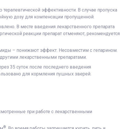
ю терапевтической эффективности. В случае пропуска
войную дозу для компенсации пропущенной.
овлено. В месте введения лекарственного препарата
ергической реакции препарат отменяют, рекомендуется
амиды – понижают эффект. Несовместим с гепарином.
 другими лекарственными препаратами.
 через 35 суток после последнего введения
пользовано для кормления пушных зверей.
усмотренные при работе с лекарственными
®
ом
. Во время работы запрещается курить, пить и