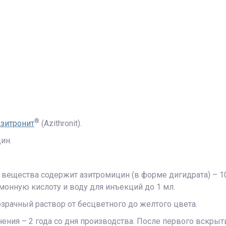
®
зитронит
(Azithronit).
ин.
 вещества содержит азитромицин (в форме дигидрата) – 10
имонную кислоту и воду для инъекций до 1 мл.
озрачный раствор от бесцветного до желтого цвета.
нения – 2 года со дня производства. После первого вскр