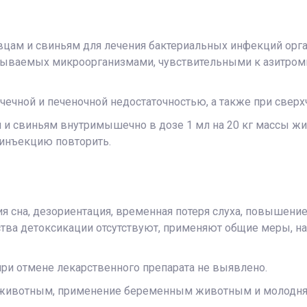
вцам и свиньям для лечения бактериальных инфекций орг
ызываемых микроорганизмами, чувствительными к азитроми
чечной и печеночной недостаточностью, а также при свер
 и свиньям внутримышечно в дозе 1 мл на 20 кг массы жи
и инъекцию повторить.
я сна, дезориентация, временная потеря слуха, повышени
ства детоксикации отсутствуют, применяют общие меры, 
при отмене лекарственного препарата не выявлено.
 животным, применение беременным животным и молодня