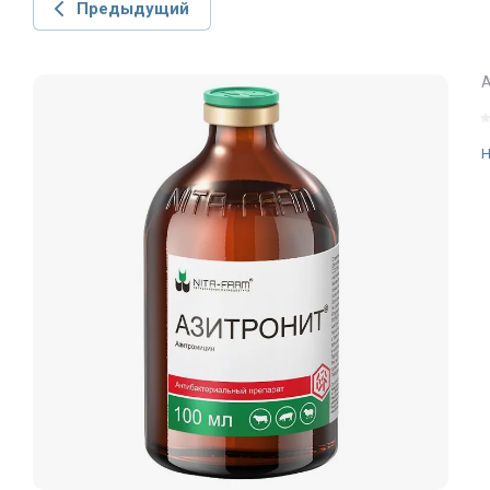
Предыдущий
А
Н