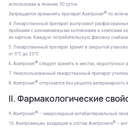
использован в течение 30 суток.
®
Запрещается применять препарат Азитронит
по истече
4. Лекарственный препарат выпускают расфасованным 
пробками с алюминиевыми колпачками и клипсами кон
из картона. Каждую потребительскую фасовку снабжа
5. Лекарственный препарат хранят в закрытой упаковк
от 5°С до 25°С
®
6. Азитронит
следует хранить в местах, недоступных д
7. Неиспользованный лекарственный препарат утилизи
®
8. Азитронит
отпускается без рецепта ветеринарного в
II. Фармакологические свой
®
9. Азитронит
– макролидный антибактериальный лека
®
10. Азитромицин, входящий в состав Азитронита
– ан