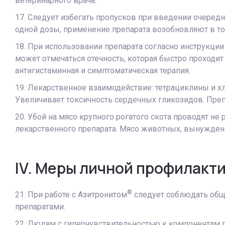
ветеринарного врача.
17. Следует избегать пропусков при введении очередн
одной дозы, применение препарата возобновляют в то
18. При использовании препарата согласно инструкци
может отмечаться отечность, которая быстро проходит
антигистаминная и симптоматическая терапия.
19. Лекарственное взаимодействие: тетрациклины и 
Увеличивает токсичность сердечных гликозидов. Преп
20. Убой на мясо крупного рогатого скота проводят не 
лекарственного препарата. Мясо животных, вынужденн
IV. Меры личной профилакт
®
21. При работе с Азитронитом
следует соблюдать общи
препаратами.
22. Людям с гиперчувствительностью к компонентам п