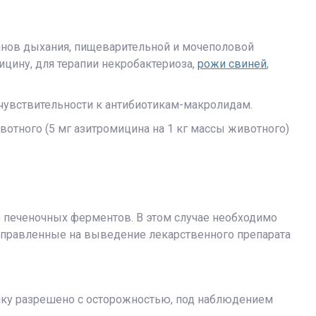
анов дыхания, пищеварительной и мочеполовой
цину, для терапии некробактериоза,
рожи свиней
,
хчувствительности к антибиотикам-макролидам.
вотного (5 мг азитромицина на 1 кг массы животного)
е печеночных ферментов. В этом случае необходимо
направленные на выведение лекарственного препарата
ку разрешено с осторожностью, под наблюдением