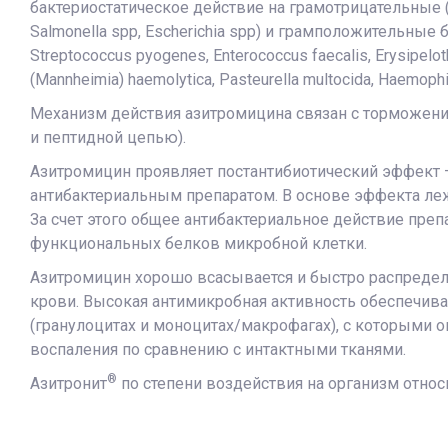
бактериостатическое действие на грамотрицательные (Actin
Salmonella spp, Escherichia spp) и грамположительные ба
Streptococcus pyogenes, Enterococcus faecalis, Erysipelo
(Mannheimia) haemolytica, Pasteurella multocida, Haemop
Механизм действия азитромицина связан с торможени
и пептидной цепью).
Азитромицин проявляет постантибиотический эффект 
антибактериальным препаратом. В основе эффекта леж
За счет этого общее антибактериальное действие препа
функциональных белков микробной клетки.
Азитромицин хорошо всасывается и быстро распредел
крови. Высокая антимикробная активность обеспечива
(гранулоцитах и моноцитах/макрофагах), с которыми о
воспаления по сравнению с интактными тканями.
®
Азитронит
по степени воздействия на организм относи