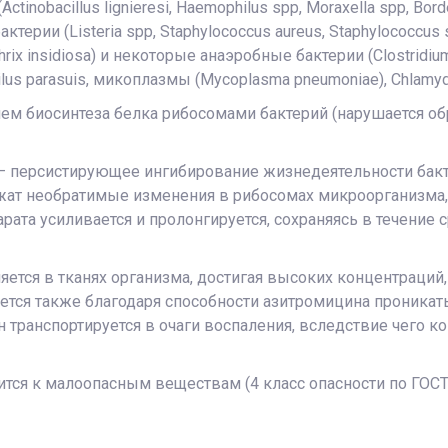
obacillus lignieresi, Haemophilus spp, Moraxella spp, Bordet
ктерии (Listeria spp, Staphylococcus aureus, Staphylococcus 
thrix insidiosa) и некоторые анаэробные бактерии (Сlostridium
hilus parasuis, микоплазмы (Mycoplasma pneumoniae), Chlamydi
ем биосинтеза белка рибосомами бактерий (нарушается о
– персистирующее ингибирование жизнедеятельности бакте
ат необратимые изменения в рибосомах микроорганизма, 
рата усиливается и пролонгируется, сохраняясь в течение 
яется в тканях организма, достигая высоких концентраци
ется также благодаря способности азитромицина проникать
н транспортируется в очаги воспаления, вследствие чего к
тся к малоопасным веществам (4 класс опасности по ГОСТ 