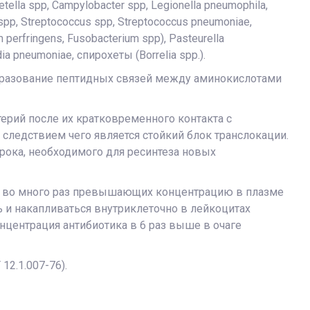
ella spp, Campylobacter spp, Legionella pneumophila,
spp, Streptococcus spp, Streptococcus pneumoniae,
 perfringens, Fusobacterium spp), Pasteurella
a pneumoniae, спирохеты (Borrelia spp.).
бразование пептидных связей между аминокислотами
рий после их кратковременного контакта с
следствием чего является стойкий блок транслокации.
срока, необходимого для ресинтеза новых
й, во много раз превышающих концентрацию в плазме
 и накапливаться внутриклеточно в лейкоцитах
онцентрация антибиотика в 6 раз выше в очаге
12.1.007-76).