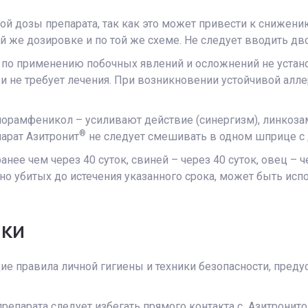
ой дозы препарата, так как это может привести к снижени
й же дозировке и по той же схеме. Не следует вводить д
и по применению побочных явлений и осложнений не устан
 и не требует лечения. При возникновении устойчивой алл
хлорамфеникол – усиливают действие (синергизм), линкоз
®
арат Азитронит
не следует смешивать в одном шприце с
ранее чем через 40 суток, свиней – через 40 суток, овец –
о убитых до истечения указанного срока, может быть ис
ики
е правила личной гигиены и техники безопасности, пред
репарата следует избегать прямого контакта с Азитронит